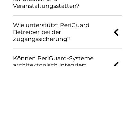
Veranstaltungsstätten?
Wie unterstützt PeriGuard
Betreiber bei der
Zugangssicherung?
Können PeriGuard-Systeme
architektonisch integriert
werden?
Welche Produkte eignen sich für
öffentliche Flächen im Umfeld
von Stadien?
Wie bleibt der Betrieb während
Wartung oder Eventbetrieb