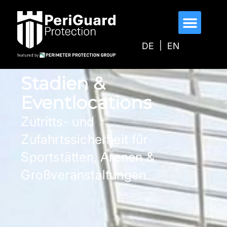
DE
EN
Stadien &
Eventlocations
Zutritts- und
Zufahrtssicherheit für
Sportstätten, Arenen &
Großveranstaltungen