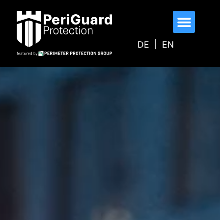
s
p
ri
n
DE
EN
g
e
n