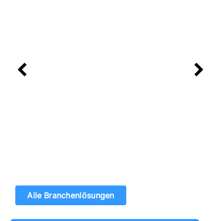
Zufahrtslösungen für Hafenanlagen
und Terminals – für sichere und
reibungslose Abläufe
Alle Branchenlösungen