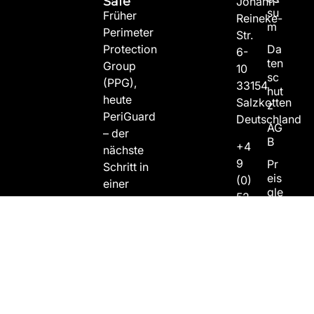
Safe
Johann-
su
Früher
Reineke-
m
Perimeter
Str.
Protection
Da
6-
ten
Group
10
sc
(PPG),
33154
hut
heute
Salzkotten
z
PeriGuard
Deutschland
AG
– der
B
+4
nächste
9
Pr
Schritt in
eis
(0)
einer
gle
52
Geschichte,
itkl
58
die seit
au
50
über 75
sel
0
Jahren
Ex
tr
70
geschrieben
an
inf
wird. Wir
et
o
Folgen
schützen,
Sie