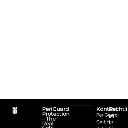
PeriGuard
Kontakt
Rechtl
Protection
PeriGuard
Im
– The
GmbH
pr
Real
es