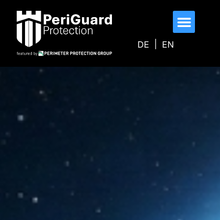
s
p
ri
n
DE
EN
g
e
n